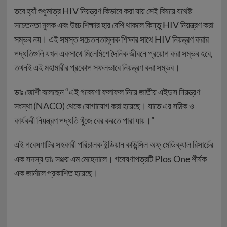
তবে হ্যাঁ শুধুমাত্র HIV নিয়ন্ত্রণ কিভাবে করা যায় সেই বিষয়ে যথেষ্ট
সচেতনতা মুলক এবং উচ্চ শিক্ষার হার বেশি থাকলে কিন্তু HIV নিয়ন্ত্রণ করা
সম্ভব নয়। এই সমস্ত সচেতনতামূলক শিক্ষার সাথে HIV নিয়ন্ত্রণ করার
পদ্ধতিগুলি যখন একসাথে মিলেমিশে দৈনিক জীবনে প্রয়োগ করা সম্ভব হবে,
তখনই এই মহামারীর প্রকোপ সফলভাবে নিয়ন্ত্রণ করা সম্ভব।
ডাঃ জোশী বলেছেন “এই গবেষণা ফলাফল নিয়ে জাতীয় এইডস নিয়ন্ত্রণ
সংস্থা (NACO) থেকে যোগাযোগ করা হয়েছে। যাতে এর সঠিক ও
কার্যকরী নিয়ন্ত্রণ পদ্ধতি খুঁজে বের করতে পারা যায়।”
এই গবেষণাটির সহকারী পরিচালক ইন্ডিয়ান কাউন্সিল অফ্ মেডিক্যাল রিসার্চের
এক সদস্য ডাঃ সঞ্জয় এম মেহেদালে। গবেষণাপত্রটি Plos One শীর্ষক
এক জার্নালে প্রকাশিত হয়েছে।