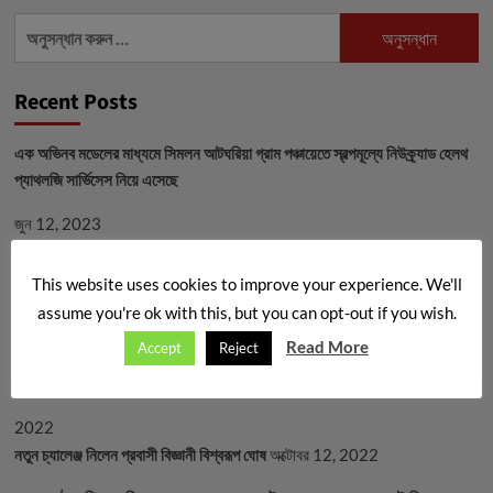
অনুসন্ধানঃ
Recent Posts
এক অভিনব মডেলের মাধ্যমে সিমলন আটঘরিয়া গ্রাম পঞ্চায়েতে স্বল্পমূল্যে নিউক্র্যাড হেলথ
প্যাথলজি সার্ভিসেস নিয়ে এসেছে
জুন 12, 2023
সারভিক্যাল ক্যানসার – একটি সর্তকবার্তা: নিউক্র্যাড হেলথ
মে 9, 2023
This website uses cookies to improve your experience. We'll
অটিজম – একটি নিউরো-ডেভ্যলপমেন্টাল ডিসঅর্ডার
এপ্রিল 2, 2023
assume you're ok with this, but you can opt-out if you wish.
প্রস্টেট ক্যান্সার প্রতিরোধে সচেতন হোন
জানুয়ারি 15, 2023
Read More
Accept
Reject
যৌবনে লাগামছাড়া লাইফস্টাইল? পৃথিবী জুড়ে বেড়ে চলেছে AIDS এর সন্ত্রাস
ডিসেম্বর 1,
2022
নতুন চ্যালেঞ্জ নিলেন প্রবাসী বিজ্ঞানী বিশ্বরূপ ঘোষ
অক্টোবর 12, 2022