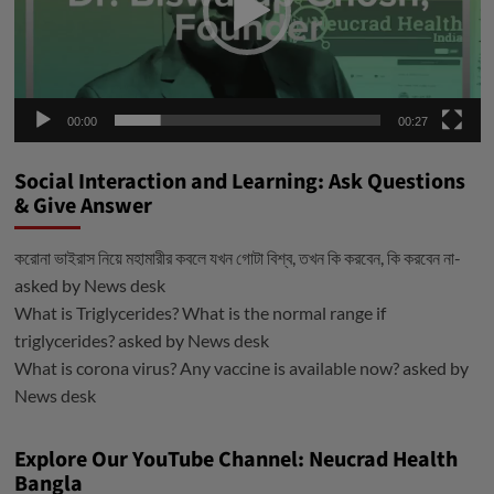
00:00
00:27
Social Interaction and Learning: Ask Questions
& Give Answer
করোনা ভাইরাস নিয়ে মহামারীর কবলে যখন গোটা বিশ্ব, তখন কি করবেন, কি করবেন না-
asked by
News desk
What is Triglycerides? What is the normal range if
triglycerides?
asked by
News desk
What is corona virus? Any vaccine is available now?
asked by
News desk
Explore Our YouTube Channel: Neucrad Health
Bangla