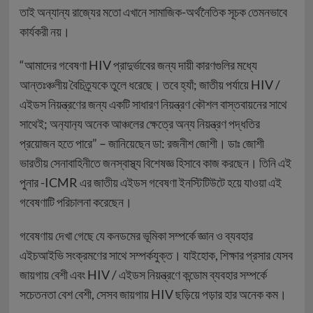
তাই অন্যান্য রাজ্যের মতো এখানে সামাজিক-অর্থনৈতিক সূচক তেমনভাবে
কার্যকরী নয়।
“আমাদের গবেষণা HIV প্রাদুর্ভাবের জন্য দায়ী কারণগুলির মধ্যে
আন্তঃঞ্চলীয় বৈচিত্র্যকে তুলে ধরেছে। তবে হ্যাঁ; জাতীয় পর্যায়ে HIV /
এইডস নিয়ন্ত্রণের জন্য একটি সাধারণ নিয়ন্ত্রণ কৌশল বাস্তবায়নের সাথে
সাথেই; অন‍্যান‍্য অনেক আঞ্চলের ক্ষেত্রে অন্য নিয়ন্ত্রণ পদ্ধতির
প্রয়োজন হতে পারে” – জানিয়েছেন ডা: রজনীশ জোশী। ডাঃ জোশী
ভারতীয় সেনাবাহিনীতে জনস্বাস্থ্য বিশেষজ্ঞ হিসাবে কাজ করছেন। তিনি এই
পুনার -ICMR এর জাতীয় এইডস গবেষণা ইনস্টিটিউটে হয়ে যাওয়া এই
গবেষণাটি পরিচালনা করেছেন।
গবেষণায় দেখা গেছে যে কনডমের ভূমিকা সম্পর্কে জ্ঞান ও ব্যবহার
এইচআইভি সংক্রমণের সাথে সম্পর্কযুক্ত। যাইহোক, শিক্ষার প্রসার যেসব
জায়গায় বেশী এবং HIV / এইডস নিয়ন্ত্রণে কন্ডোম ব্যবহার সম্পর্কে
সচেতনতা বেশ বেশী, সেসব জায়গায় HIV ছড়িয়ে পড়ার হার অনেক কম।