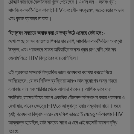
চৌদ্দটি কারণকে বৈজ্ঞানিকরা খুঁজে পেয়েছেন। এগুলি হল – জনসংখ্যা ;
সামাজিক-অর্থনৈতিক কারণ; HIV এবং যৌন সংক্রমণ, সচেতনতার অভাব
এবং কন্ডম ব্যবহার না করা।
বিশ্লেষণ সবচেয়ে অবাক করা যে তথ্য উঠে এসেছে সেটা হল :-
দেখা গেছে যে সব জায়গায় শিক্ষার হার বেশি, সামাজিক-অর্থনৈতিক অবস্থা
উন্নত, এবং প্রজননে‌ সক্ষম অবিবাহিত জনসংখ্যার চাপ বেশি সেই সব
জেলাগুলিতে HIV বিস্তারের হার বেশি ছিল।
এই প্রবণতা সম্পর্কে বিস্তারিত ভাবে গবেষকরা ব্যাখ্যা করতে গিয়ে
জানিয়েছেন; যে সব শিক্ষিত ব্যক্তিরা আরও ভাল সুযোগের জন্য শহুরে
এলাকায় যান এবং পরিবার থেকে আলাদা থাকেন। আর্থিক ভাবে যারা
স্বনির্ভর, তাদের বিয়ের আগে একাধিক যৌনসম্পর্ক স্থাপন করার প্রবনতা ও
দেখা যায়, এদের ক্ষেত্রে HIVতে আক্রান্ত হবার সম্ভাবনা বাড়ে। তবে
হ্যাঁ; গবেষকরা বিশ্বাস করেন যে দক্ষিণ ভারতে ই যেহেতু সর্ব-প্রথম HIV
আক্রান্ত হয়েছিল, তাই সময়ের সাথে এখানে এই মহামারী ক্রমশ বৃদ্ধি
হয়েছে।