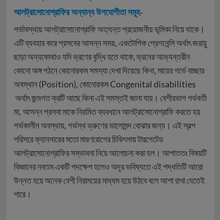
আলট্রাসোনোগ্রাফির অন্যান্য উপযোগীতা সমূহ-
গর্ভাবস্থায় আলট্রাসোনোগ্রাফি অত্যন্ত প্রয়োজনীয় ভূমিকা নিয়ে থাকে।
এটি ব্যবহার করে প্রসবের আসন্ন সময়, একটোপিক প্রেগনেন্সি অর্থাৎ জরায়ু
ছাড়া অন্যকোথাও যদি ভ্রণের বৃদ্ধি হতে থাকে, ভ্রনের আভ্যন্তরীন
কোনো অঙ্গ গঠনে কোনোরকম সমস্যা দেখা দিয়েছে কিনা, মায়ের গর্ভে বাচ্ছার
অবস্থান (Position), কোনোরকম Congenital disabilities
অর্থাৎ জন্মগত ক্রটি আছে কিনা এই সমস্তই জানা যায়। বেশীরভাগ গর্ভবতী
মা, আসন্ন প্রসবা মাকে নিয়মিত ব্যবধানে আলট্রাসোনোগ্রাফি করতে হয়
গর্ভকালীন অবস্থায়, গর্ভস্থ ভ্রুণের ভালোমন্দ বোঝার জন্য। এই স্বল্প
পরিসরে ক্যানসারের মতো মারণরোগের চিকিৎসায় টারগেটেড
আলট্রাসোনোগ্রাফির সম্ভাবনা নিয়ে আলোচনা করা হল। আপাততঃ বিষয়টি
বিজ্ঞানের নবতম একটি পদক্ষেপ হলেও অদূর ভবিষ্যতে এই পদ্ধতিটি আরো
উন্নত হয়ে অনেক বেশী নিরাময়ের মাধ্যম হয়ে উঠবে বলে আশা রাখা যেতেই
পারে।