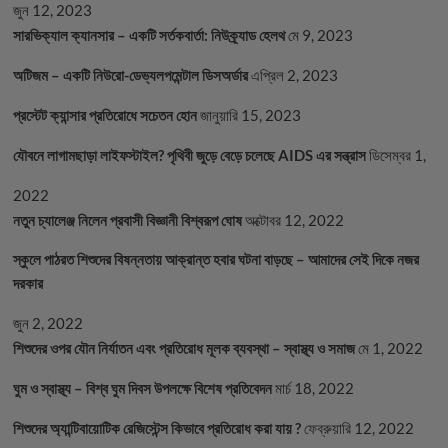
জুন 12, 2023
সারভিক্যাল ক্যানসার – একটি সর্তকবার্তা: নিউক্র্যাড হেলথ
মে 9, 2023
অটিজম – একটি নিউরো-ডেভ্যলপমেন্টাল ডিসঅর্ডার
এপ্রিল 2, 2023
প্রস্টেট ক্যান্সার প্রতিরোধে সচেতন হোন
জানুয়ারি 15, 2023
যৌবনে লাগামছাড়া লাইফস্টাইল? পৃথিবী জুড়ে বেড়ে চলেছে AIDS এর সন্ত্রাস
ডিসেম্বর 1,
2022
নতুন চ্যালেঞ্জ নিলেন প্রবাসী বিজ্ঞানী বিশ্বরূপ ঘোষ
অক্টোবর 12, 2022
স্কুলে পাঠরত শিশুদের বিষন্নতায় আক্রান্ত হবার ঘটনা বাড়ছে – আমাদের সেই দিকে নজর
দরকার
জুন 2, 2022
শিশুদের ওপর যৌন নির্যাতন এবং প্রতিরোধ মূলক ব্যবস্থা – স্বাস্থ্য ও সমাজ
মে 1, 2022
ঘুম ও স্বাস্থ্য – বিশ্ব ঘুম দিবস উপলক্ষে বিশেষ প্রতিবেদন
মার্চ 18, 2022
শিশুদের অ্যান্টিবায়োটিক রেজিস্টেন্স কিভাবে প্রতিরোধ করা যায় ?
ফেব্রুয়ারি 12, 2022