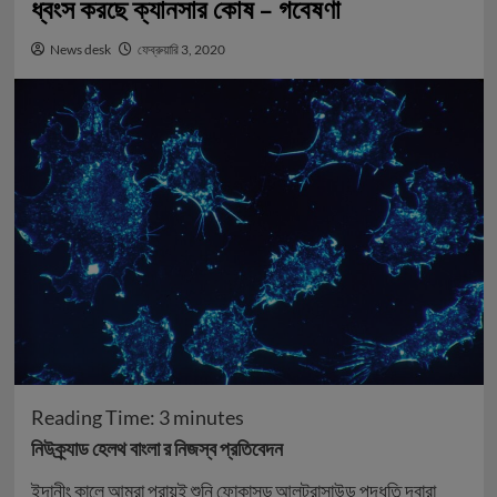
ধ্বংস করছে ক্যানসার কোষ – গবেষণা
News desk
ফেব্রুয়ারি 3, 2020
Reading Time:
3
minutes
নিউক্র্যাড হেলথ বাংলা র নিজস্ব প্রতিবেদন
ইদানীং কালে আমরা প্রায়ই শুনি ফোকাসড্‌ আলট্রাসাউন্ড পদ্ধতি দ্বারা