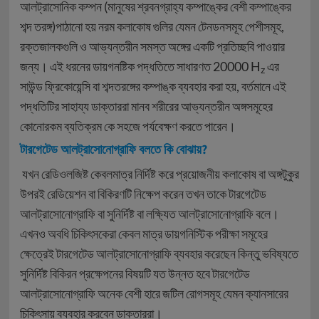
আলট্রাসোনিক কম্পন (মানুষের শ্রবনগ্রাহ্য কম্পাঙ্কের বেশী কম্পাঙ্কের
শব্দ তরঙ্গ)পাঠানো হয় নরম কলাকোষ গুলির যেমন টেনডনসমূহ পেশীসমূহ,
রক্তজালকগুলি ও আভ্যন্তরীন সমস্ত অঙ্গের একটি প্রতিচ্ছবি পাওয়ার
জন্য। এই ধরনের ডায়গনষ্টিক পদ্ধতিতে সাধারণত 20000 H
এর
z
সাউন্ড ফ্রিকোয়েন্সি বা শব্দতরঙ্গের কম্পাঙ্ক ব্যবহার করা হয়, বর্তমানে এই
পদ্ধতিটির সাহায্য ডাক্তাররা মানব শরীরের আভ্যন্তরীন অঙ্গসমূহের
কোনোরকম ব্যতিক্রম কে সহজে পর্যবেক্ষণ করতে পারেন।
টারগেটেড আলট্রাসোনোগ্রাফি বলতে কি বোঝায়?
যখন রেডিওলজিষ্ট কেবলমাত্র নির্দিষ্ট করে প্রয়োজনীয় কলাকোষ বা অঙ্গটুকুর
উপরই রেডিয়েশন বা বিকিরণটি নিক্ষেপ করেন তখন তাকে টারগেটেড
আলট্রাসোনোগ্রাফি বা সুনির্দিষ্ট বা লক্ষ্যিত আলট্রাসোনোগ্রাফি বলে।
এখনও অবধি চিকিৎসকেরা কেবল মাত্র ডায়গনিস্টিক পরীক্ষা সমূহের
ক্ষেত্রেই টারগেটেড আলট্রাসোনোগ্রাফি ব্যবহার করেছেন কিন্তু ভবিষ্যতে
সুনির্দিষ্ট বিকিরন প্রক্ষেপনের বিষয়টি যত উন্নত হবে টারগেটেড
আলট্রাসোনোগ্রাফি অনেক বেশী হারে জটিল রোগসমূহ যেমন ক্যানসারের
চিকিৎসায় ব্যবহার করবেন ডাক্তাররা।