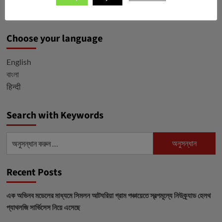
News desk
সেপ্টেম্বর 24, 2021
Choose your language
English
বাংলা
हिन्दी
Search with Keywords
অনুসন্ধানঃ
Recent Posts
এক অভিনব মডেলের মাধ্যমে সিমলন আটঘরিয়া গ্রাম পঞ্চায়েতে স্বল্পমূল্যে নিউক্র্যাড হেলথ
প্যাথলজি সার্ভিসেস নিয়ে এসেছে