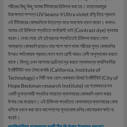
শরীরের কিছু কিছু অঙ্গের টিউমারের চিকিৎসা করা হয়। ডাক্তারবাবুরা
উচ্চক্ষমতা সম্পন্ন UV beams বা Ultra violet রশ্মি দিয়ে প্রথমে
ওই টিউমারের কোষগুলিকে উত্তপ্ত করে অবশেষে ধ্বংস করেন। কখনও
আবার এই চিকিৎসা পদ্ধতিতে কনট্রাস্ট ডাই (Contrast dye) ব্যবহার
করেন। দেখা গেছে এই দুইধরনের পদ্ধতিতেই চিকিৎসা করতে গেলে
আক্রান্ত কোষগুলি ছাড়াও তার পাশে পাশে থাকা শরীরের সুস্থ কোষগুলির
উপরও ক্ষতিকারক প্রভাব ফেলে ফলে রোগী আরও বেশী অসুস্থবোধ করতে
থাকে। কিন্তু এখন আপনার দুঃচিন্তা দূর করতে স্বনামধন্য ক্যালিফর্নিয়া
ইনষ্টিটিউট অফ টেকনোলজি (California, Institute of
Technology) ও সিটি অফ হোপ বেকম্যান রিসার্চ ইনষ্টিটিউট (City of
Hope Beckman research Institute) এর গবেষকদের দল
একটি যুগান্তকারী পদ্ধতির সাহায্যে ক্যানসারের কোষগুলি ধ্বংস করার
উপায় বের করেছেন। এই চিকিৎসা পদ্ধতিতে কেবলমাত্র ক্যানসারের কোষ
গুলিকে ধ্বংস করা যাবে আশেপাশের সুস্থকোষ গুলির কোনোরকম ক্ষতি না
করেই।
ক্যালিফর্নিয়ার গবেষকদের দলটি ঠিক কি উপায় উদ্ভাবন করলো?