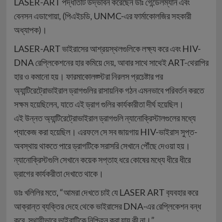
LASER-ART পদ্ধতিটি উদ্ভাবন করেছেন ডাঃ গেন্ডেলম্যান এবং
বেনসন এডাগোয়া, (পিএইচডি, UNMC-এর ফার্মাকোলজির সহকারী
অধ্যাপক)।
LASER-ART ভাইরাসের আশ্রয়স্থলগুলিকে লক্ষ্য করে এবং HIV-
DNA রেপ্লিকেশনের হার কমিয়ে দেয়, আবার সাথে সাথেই ART-থেরাপির
হার ও কমানো হয়। ফারমাকোলজ্স্টরা নিরলস প্রচেষ্টার পর
অ্যান্টিরেট্রোভাইরাল ড্রাগগুলির রাসায়নিক গঠন এমনভাবে পরিবর্তন করতে
সক্ষম হয়েছিলেন, যাতে এই ড্রাগ গুলির কার্যকারীতা দীর্ঘ হয়েছিল।
এই উন্নত অ্যান্টিরেট্রোভাইরাল ড্রাগগুলি ন্যানোক্রিস্টালগুলের মধ্যে
প্যাকেজ করা হয়েছিল। এরফলে সে সব জায়গায় HIV-ভাইরাস সুপ্ত-
অবস্থায় থাকতে পারে ড্রাগটিকে সরাসরি সেখানে পৌঁছে দেওয়া হয়।
ন্যানোক্রিস্টগুলি সেখানে কয়েক সপ্তাহ ধরে কোষের মধ্যে ধীরে ধীরে
ড্রাগের কার্যকরীতা দেখাতে থাকে।
ডাঃ খলিলির মতে, “আমরা দেখতে চাই যে LASER ART ব‍্যবহার করে
আক্রান্ত ব্যক্তির দেহে থেকে ভাইরাসের DNA-এর রেপ্লিকেশন বন্ধ
করে, স্থায়ীভাবে ভাইরাটিকে নিশ্চিহ্ন করা যায় কী না।”