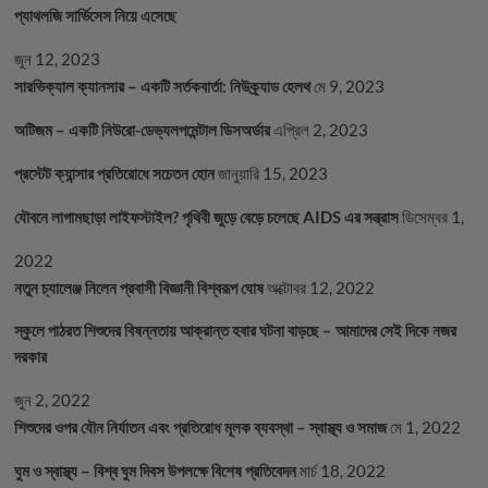
প্যাথলজি সার্ভিসেস নিয়ে এসেছে
জুন 12, 2023
সারভিক্যাল ক্যানসার – একটি সর্তকবার্তা: নিউক্র্যাড হেলথ
মে 9, 2023
অটিজম – একটি নিউরো-ডেভ্যলপমেন্টাল ডিসঅর্ডার
এপ্রিল 2, 2023
প্রস্টেট ক্যান্সার প্রতিরোধে সচেতন হোন
জানুয়ারি 15, 2023
যৌবনে লাগামছাড়া লাইফস্টাইল? পৃথিবী জুড়ে বেড়ে চলেছে AIDS এর সন্ত্রাস
ডিসেম্বর 1,
2022
নতুন চ্যালেঞ্জ নিলেন প্রবাসী বিজ্ঞানী বিশ্বরূপ ঘোষ
অক্টোবর 12, 2022
স্কুলে পাঠরত শিশুদের বিষন্নতায় আক্রান্ত হবার ঘটনা বাড়ছে – আমাদের সেই দিকে নজর
দরকার
জুন 2, 2022
শিশুদের ওপর যৌন নির্যাতন এবং প্রতিরোধ মূলক ব্যবস্থা – স্বাস্থ্য ও সমাজ
মে 1, 2022
ঘুম ও স্বাস্থ্য – বিশ্ব ঘুম দিবস উপলক্ষে বিশেষ প্রতিবেদন
মার্চ 18, 2022