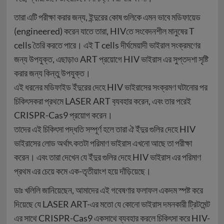
তারা এটি পরীক্ষা করার জন্য, ইন্দুরের কোষ গুলিকে এমন ভাবে মডিফায়েড
(engineered) করেন যাতে তারা, HIVতে সংবেদনশীল মানুষের T
cells তৈরি করতে পারে। এই T cells দীর্ঘমেয়াদী ভাইরাল সংক্রমণের
জন্য উপযুক্ত, এছাড়াও ART প্রয়োগে HIV ভাইরাস এর সুপ্তদশা সৃষ্টি
করার জন্য কিন্তু উপযুক্ত।
এই ধরনের মডিফাইড ইঁদুরের দেহে HIV ভাইরাসের সংক্রমণ ঘটানোর পর
চিকিৎসকরা প্রথমে LASER ART ব‍্যবহার করেন, এবং তার পরেই
CRISPR-Cas9 প্রয়োগ করেন।
তাদের এই চিকিৎসা পদ্ধতি সম্পূর্ণ হলে তারা ঐ ইঁদুর গুলির দেহে HIV
ভাইরাসের লোড অর্থাৎ কতটা পরিমাণ ভাইরাস এখনো আছে তা পরীক্ষা
করেন। এবং তারা দেখেন যে ইঁদুর গুলির দেহে HIV ভাইরাস এর পরিমাণ
প্রথম এর চেয়ে কমে এক-তৃতীয়াংশ হয়ে দাঁড়িয়েছে।
ডাঃ খলিলি জানিয়েছেন, আমাদের এই গবেষণার ফলাফল একদম স্পষ্ট করে
দিয়েছে যে LASER ART-এর মতো যে কোনো ভাইরাস দমনকারী ট্রিটমেন্ট
এর সাথে CRISPR-Cas9 একসাথে ব্যবহার করলে চিকিৎসা করে HIV-