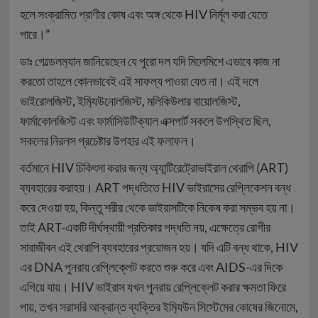
হলে সংক্রামিত প্রাণীর কোষ এবং অঙ্গ থেকে HIV নির্মূল করা যেতে
পারে।”
ডাঃ গেল্ডেলম‍্যান জানিয়েছেন যে পুরো দল যদি মিলেমিশে এভাবে কাজ না
করতো তাহলে কোনভাবেই এই সাফল্য পাওয়া যেত না। এই দলে‌
ভাইরোলজিস্ট, ইম‍্যিউনোলজিস্ট, মলিকিউলার বায়োলজিস্ট,
ফার্মাকোলজিস্ট এবং ফার্মাসিউটিক্যাল এক্সপার্ট সকলে উপস্থিত ছিল,
সকলের নিরলস প্রচেষ্টার উপহার এই ফলাফল।
বর্তমানে HIV চিকিৎসা করার জন্য অ‍্যান্টিরেট্রোভাইরাল থেরাপি (ART)
ব্যবহারের করাহয়। ART পদ্ধতিতে HIV ভাইরাসের রেপ্লিকেশন বন্ধ
করে দেওয়া হয়, কিন্তু শরীর থেকে ভাইরাসটিকে নিকেষ করা সম্ভব হয় না।
তাই ART-একটি দীর্ঘস্থায়ী প্রতিকার পদ্ধতি নয়, এক্ষেত্রে রোগীর
সারাজীবন এই থেরাপি ব্যবহারের প্রয়োজন হয়। যদি এটি বন্ধ থাকে, HIV
এর DNA পুনরায় রেপ্লিক্লেট করতে শুরু করে এবং AIDS-এর দিকে
এগিয়ে যায়। HIV ভাইরাস যখন পুনরায় রেপ্লিক্লেট করার ক্ষমতা ফিরে
পায়, তখন সরাসরি আক্রান্ত ব্যক্তির ইম‍্যিউন সিস্টেমের কোষের জিনোমে,