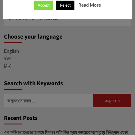
Read More
Accept
Reject
প্রস্টেট ক্যান্সার প্রতিরোধে সচেতন হোন
News desk
জানুয়ারি 15, 2023
Choose your language
English
বাংলা
हिन्दी
Search with Keywords
অনুসন্ধানঃ
Recent Posts
এক অভিনব মডেলের মাধ্যমে সিমলন আটঘরিয়া গ্রাম পঞ্চায়েতে স্বল্পমূল্যে নিউক্র্যাড হেলথ