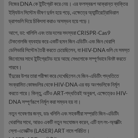
নিজের DNA কে ইন্টিগ্রেট করে নেয়। এর ফলস্বরূপ আক্রান্ত ব্যক্তির
ইম‍্যিউন সিস্টেম ভীষণ দুর্বল হয়ে পড়ে, এক্ষেত্রে অ্যান্টিরেট্রোভিরাল
ড্রাগগুলি দিয়ে চিকিৎসা ‌করাও অসম্ভব হয়ে পড়ে।
আগে, ডা: খালিলি এবং তার দলের সদস্যরা CRISPR-Cas9
টেকনোলজি ব্যবহার করে একটি ছমন জিন এডিটিং এবং জিন থেরাপি
ডেলিভারি সিস্টেম তৈরী করতে চেয়েছিলেন, যা HIV-DNA গুলি যে সমস্ত
জিনোমের সাথে ইন্টিগ্রেটেড হয়ে আছে সেগুলোকে সম্পূর্ণভাবে বিনষ্ট করতে
পারবে।
ইঁদুরের উপর তারা পরীক্ষা করে দেখেছিলেন যে জিন-এডিটিং পদ্ধতিতে
সংক্রামিত কোষগুলির থেকে HIV-DNA এর বড় অংশগুলিকে নির্মূল
করতে পারে। কিন্তু, এটিও ART-পদ্ধতিরই অনুরূপ, এক্ষেত্রেও HIV-
DNA সম্পূর্ণরূপে নির্মূল করা সম্ভব হয় না।
নতুন গবেষণার জন্য, ডাঃ খলিলি এবং সহকর্মীরা সম্প্রতি জিন-এডিটিং
থেরাপির সাথে, আরও একটি নতুন সংযোজন করেন, এটি হল লং-অ‍্যাক্টিং
স্লো-এফেক্টিভ (LASER) ART নামে পরিচিত।