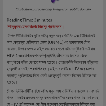
Illustration purpose only. Image from public domain
Reading Time:
3
minutes
নিউক্র‍্যাড হেলথ বাংলার নিজস্ব প্রতিবেদন।
টেম্পল ইউনিভার্সিটির লুইস্ কাটজ্ স্কুল অফ্ মেডিসিন এবং ইউনিভার্সিটি
অফ নেব্রাস্কা মেডিক্যাল সেন্টার (UNMC) এর গবেষকদের যৌথ
প্রয়াসে, বিজ্ঞান জগৎ-এ এই প্রথমবারের মতো এইডস সৃষ্টিকারী ভাইরাস
HIV-1 এর রেপ্লিকেশন কম্প্লিটেন্টটি, জীবদেহের জিনোম থেকে
সম্পূর্ণরূপে সরিয়ে ফেলতে সক্ষম হয়েছে। নেচার কমিউনিকেশনস পত্রিকায়
২ জুলাই অনলাইন প্রকাশিত হয়। এই গবেষণাটিকে HIV সংক্রমণের
সম্ভাব্য প্রতিকারের দিকে একটি গুরুত্বপূর্ণ পদক্ষেপ হিসেবে চিহ্নিত করা
হয়েছে।
টেম্পল ইউনিভার্সিটির লুইস কাটজ স্কুল অফ মেডিসিনের প্রফেসর এবং এই
গবেষণা দলটির একজন সদস্য কমল খালিলি “আমাদের গবেষণায় দেখা গেছে
যে HIV রেপ্লিকেশন এবং জিন সংশোধন থেরাপির মাধ্যমে চিকিৎসা করা