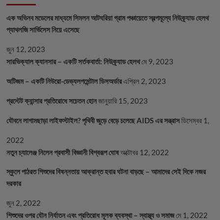
এক অভিনব মডেলের মাধ্যমে সিমলন আটঘরিয়া গ্রাম পঞ্চায়েতে স্বল্পমূল্যে নিউক্র্যাড হেলথ
প্যাথলজি সার্ভিসেস নিয়ে এসেছে
জুন 12, 2023
সারভিক্যাল ক্যানসার – একটি সর্তকবার্তা: নিউক্র্যাড হেলথ
মে 9, 2023
অটিজম – একটি নিউরো-ডেভ্যলপমেন্টাল ডিসঅর্ডার
এপ্রিল 2, 2023
প্রস্টেট ক্যান্সার প্রতিরোধে সচেতন হোন
জানুয়ারি 15, 2023
যৌবনে লাগামছাড়া লাইফস্টাইল? পৃথিবী জুড়ে বেড়ে চলেছে AIDS এর সন্ত্রাস
ডিসেম্বর 1,
2022
নতুন চ্যালেঞ্জ নিলেন প্রবাসী বিজ্ঞানী বিশ্বরূপ ঘোষ
অক্টোবর 12, 2022
স্কুলে পাঠরত শিশুদের বিষন্নতায় আক্রান্ত হবার ঘটনা বাড়ছে – আমাদের সেই দিকে নজর
দরকার
জুন 2, 2022
শিশুদের ওপর যৌন নির্যাতন এবং প্রতিরোধ মূলক ব্যবস্থা – স্বাস্থ্য ও সমাজ
মে 1, 2022