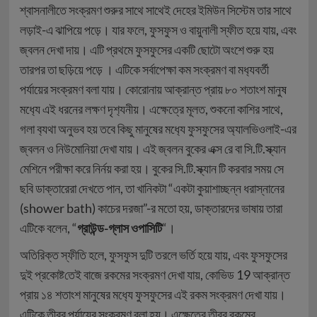
শ্বাসনালীতে সংক্রমণ শুরুর সাথে সাথেই দেহের ইমিউন সিস্টেম তার সাথে
লড়াই-এ ঝাপিয়ে পড়ে। যার ফলে, ফুসফুস ও বায়ুনালী স্ফীত হয়ে যায়, এবং
জ্বলন দেখা দায়। এটি প্রথমে ফুসফুসের একটি ছোটো অংশে শুরু হয়
তারপর তা ছড়িয়ে পড়ে । এটিকে সর্বাপেক্ষা কম সংক্রমণ বা মধ‍্যবর্তী
পর্যায়ের সংক্রমণ বলা যায়। কোরোনায় আক্রান্ত প্রায় ৮০ শতাংশ মানুষ
মধ‍্যে এই ধরনের লক্ষণ দৃশ‍্যনীয়। এক্ষেত্রে মূলত, শুকনো কাশির সাথে,
গলা ব‍্যথা অনুভব হয় তবে কিছু মানুষের মধ‍্যে ফুসফুসের অ্যালভিওলাই-এর
জ্বলন ‌ও নিউমোনিয়া দেখা যায়। এই জ্বলন বুকের এক্স রে বা সি.টি.স্ক্যান
মেশিনে পরীক্ষা করে নির্নয় ক‍রা হয়। বুকের সি.টি.স্ক্যান টি করবার সময় সে
ছবি ডাক্তারেরা দেখতে পান, তা খানিকটা “একটা কুয়াশাচ্ছন্ন ধরাস্নানের
(shower bath) কাচের দরজা”-র মতো হয়, ডাক্তারদের ভাষায় তারা
এটিকে বলেন, “
গ্রাউন্ড-গ্লাস ওপাসিটি
“।
অতিরিক্ত স্ফীতি হলে, ফুসফুস দুটি তরলে ভর্তি হয়ে যায়, এবং ফুসফুসের
দুই প্রকোষ্ট‌তেই বাজে রকমের সংক্রমণ দেখা যায়, কোভিড 19 আক্রান্ত
প্রায় ১৪ শতাংশ মানুষের মধ‍্যে ফুসফুসের এই রকম সংক্রমণ দেখা যায়।
এটিকে তীব্র পর্যায়ের সংক্রমণ বলা হয়। এক্ষেত্রে তীব্র রকমের