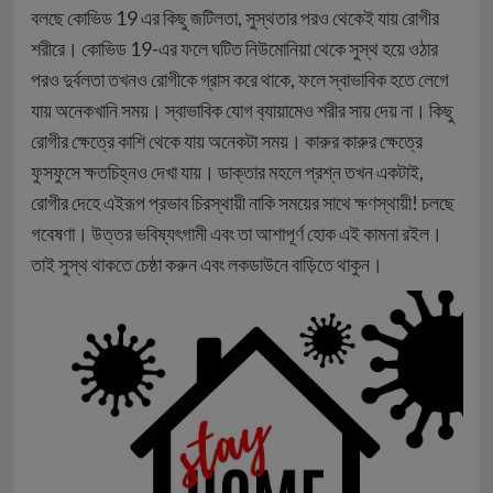
বলছে কোভিড 19 এর কিছু জটিলতা, সুস্থতার‌ পর‌ও থেকেই যায় রোগীর
শরীরে। কোভিড 19-এর ফলে ঘটিত নিউমোনিয়া থেকে সুস্থ হয়ে ওঠার
পর‌ও দুর্বলতা তখন‌ও রোগীকে গ্রাস করে থাকে, ফলে স্বাভাবিক হতে লেগে
যায় অনেকখানি সময়। স্বাভাবিক যোগ ব‍্যায়ামেও শরীর সায় দেয় না। কিছু
রোগীর ক্ষেত্রে কাশি থেকে যায় অনেকটা সময়। কারুর কারুর ক্ষেত্রে
ফুসফুসে ক্ষতচিহ্ন‌ও দেখা যায়। ডাক্তার মহলে প্রশ্ন তখন একটাই,
রোগীর দেহে এইরূপ প্রভাব চিরস্থায়ী নাকি সময়ের সাথে ক্ষণস্থায়ী! চলছে
গবেষণা। উত্তর ভবিষ্যৎগামী এবং তা আশাপূর্ণ হোক এই কামনা র‌ইল।
তাই সুস্থ থাকতে চেষ্ঠা করুন এবং লকডাউনে বাড়িতে থাকুন।