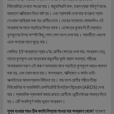
নিউমোনিয়া দেখতে পাওয়া যায়। বায়ুথলিগুলি কফ, তরল দ্বারা পরিপূর্ণ থাকে,
যারফলে অক্সিজেন নিতে কষ্ট হয়। এবং শ্বাসকষ্ট দেখা যায় বা দ্রুত শ্বাস
নেওয়ার প্রক্রিয়া শুরু হয় রোগীর দেহে। দেহের অন‍্যান‍্য কোষগুলিও এই
সংক্রমণের সাথে লড়াইয়ে লিপ্ত থাকে। এক্ষেত্রে বুকের সি.টি.স্ক‍্যানে
ফুসফুসের উপর অস্পষ্ট কিছু গোল গোল অংশ দেখা যায়। পরবর্তীতে এগুলো
একে অপরের সাথে জুড়ে যায়।
কোভিড 19 আক্রান্ত প্রায় ৫% রোগীর ক্ষেত্রে দেখা যায়, সংক্রমণ হেতু
তাদের ফুসফুস এবং মধ‍্যেকার বায়ুথলীর খুব‌ই খারাপ অবস্থা, শরীরের
অনাক্রমতা দরুণ এই করুণ অবস্থার সাথে লড়াইয়ে ফুসফুসে আর‌ও জ্বলন
শুরু হয়, এবং তরল জমে যায়। ফলস্বরূপ, অক্সিজেন ও কার্বন-ডাই-
অক্সাইডের আদানপ্রদান বিঘ্নিত হয়। যার ফলে রোগীর শরীরে তীব্র
নিউমোনিয়া বা অ্যাকিউট রেসপিরেটরি ডিসট্রেশ সিন্ড্রোম (ARDS) দেখা
যায়। স্বাভাবিক শ্বাসকার্য বজায় রাখতে রোগীকে ভেন্টিলেটরের সাহায‍্য দিতে
হয়। এটি সংকটপূর্ণ পর্যায় ভুক্ত সংক্রমণ।
সুস্থ হ‌ওয়ার পর‌ও ঠিক কতটা নিস্তার পাওয়া যায় সংক্রমণ থেকে?
গবেষণা