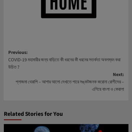
Post
Previous:
COVID-19 মহামারীর জন্য বাড়িতে কী ধরনের কী ধরনের সতর্কতা অবলম্বন করা
navigation
উচিত ?
Next:
প্লাজমা থেরাপি – আশার আলো দেখাতে পারে সঙ্কটজনক করোনা রোগীদের –
এগিয়ে বাংলা ও কেরালা
Related Stories for You