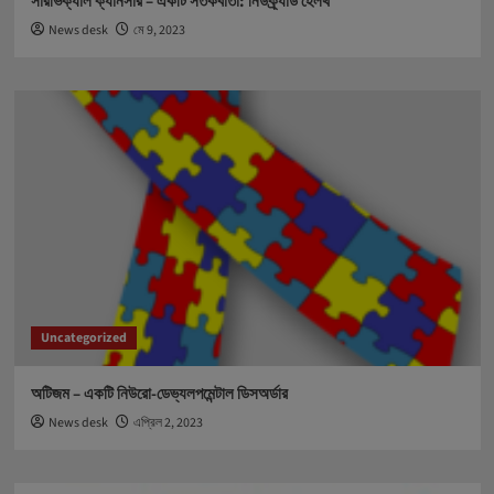
সারভিক্যাল ক্যানসার – একটি সর্তকবার্তা: নিউক্র্যাড হেলথ
News desk
মে 9, 2023
Uncategorized
অটিজম – একটি নিউরো-ডেভ্যলপমেন্টাল ডিসঅর্ডার
News desk
এপ্রিল 2, 2023