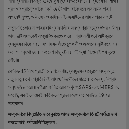
শাখা প্রশাখায় বিভক্ত হয়েছে ফুসফুসের ভিতরে গিয়ে। প্রত‍্যেকটি শাখার
প্রশাখার প্রান্তে থাকে একটি ছোটো থলি, যাকে বলে অ্যালভিওলাই।
এখানেই মূলত, অক্সিজেন ও কার্বন-ডাই-অক্সাইডের আদান প্রদান ঘটে।
নতুন এই কোরোনা ভাইরাসটি শ্বাসনালী বা সমগ্র শ্বাসযন্ত্রের উপর ও নিম্ন
ভাগ, দুটি অংশকেই সংক্রমিত করতে পারে। শ্বাসনালী পথে এটি ক্রমে
ফুসফুসের দিকে যায়, এবং শ্বাসনালীতে চুলকানী ও জ্বলনের সৃষ্টি করে, যার
ফলে গলা ব‍্যথা হয়। এবং বেশ কিছু ঘটনায় এটি অ্যালভিওলাই প‍র্যন্ত‌ও
পৌঁছায়।
কোভিড 19 নিয়ে প্রতিদিনের গবেষণায়, ফুসফুসের সংক্রমণ সংক্রান্ত,
নতুন নতুন তথ‍্য প্রতিদিনই আসছে বিঞ্জানীদের হাতে। তাদের দৃঢ় বিশ্বাস
অন‍্য দুই কোরোনা ভাইরাস জনিত রোগ অর্থ‍্যাৎ SARS এবং MERS এর
মতোই, এক‌ই রকমের‌ই ক্ষতিকারক প্রভাব দেখা যায় কোভিড 19 এর
সংক্রমণে।
সংক্রমণকে বিস্তারিত ভাবে বুঝতে আমরা সংক্রমণকে তিনটে পর্যায়ে ভাগ
করতে পারি, পর্যায়গুলি নিম্নরূপ :