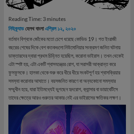
Reading Time:
3
minutes
নিউক্র্যাড
হেলথ বাংলা
এপ্রিল ১২, ২০২০
বর্তমান বিশ্বকে জোঁকের মতো চেপে ধরেছে কোভিড 19। গত ইংরাজী
বছরের শেষের দিকে বেশ কতকগুলো নিউমোনিয়ার সংক্রমণ জনিত ঘটনায়
ডাক্তারদের দ্বারা প্রথম চিহ্নিত হয়েছিল, করোনা ভাইরাস। তখন থেকেই
এটা স্পষ্ট হয়, এটা একটি শ্বাসযন্ত্রের রোগ, যা সরাসরী আক্রান্ত করে
ফুসফুসকে। হালকা থেকে শুরু করে ধীরে ধীরে সংকটপূর্ণ হয় শ্বাসক্রিয়ার
সমস‍্যা করোনার আঘাতে। বয়সজনিত কারণে বা অন‍্যকোনো সমস‍্যার
সম্মুখীন হয়ে, যারা ইতিমধ্যেই ভুগছেন হৃদরোগ, ক‍্যান্সার বা ডায়াবেটিসে
তাদের ক্ষেত্রে আর‌ও গুরুতর আকার নেই এর ভাইরাসের ক্ষতিকর লক্ষণ।