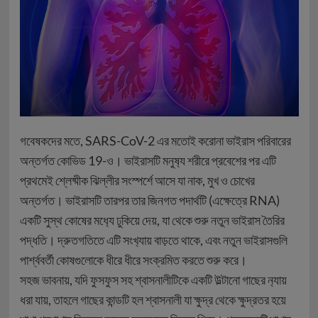
গবেষকদের মতে, SARS-CoV-2 এর মতোই করোনা ভাইরাস পরিবারের
অন্তর্গত কোভিড 19-ও। ভাইরাসটি মনুষ‍্য শরীরে প্রবেশের পর এটি
প্রথমেই শ্লেষ্মীক ঝিল্লীর সংস্পর্শে আসে যা নাক, মুখ ও চোখের
অন্তর্গত। ভাইরাসটি তারপর তার জিনগত পদার্থটি (এক্ষেত্রে RNA)
একটি সুস্থ কোষের মধ‍্যে ঢুকিয়ে দেয়, যা থেকে শুরু নতুন ভাইরাস তৈরির
পদ্ধতি। দ্রুতগতিতে এটি সংখ‍্যায় বাড়তে থাকে, এবং নতুন ভাইরাসগুলি
পার্শ্ববর্তী কোষগুলোকে ধীরে ধীরে সংক্রমিত করতে শুরু করে।
সহজ ভাবনায়, যদি ফুসফুস সহ শ্বাসনালীটিকে একটি উল্টানো গাছের ন‍্যায়
ধরা যায়, তাহলে গাছের কান্ডটি হল শ্বাসনালী যা ক্ষুদ্র থেকে ক্ষুদ্রতর হয়ে