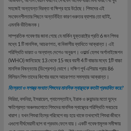
আজকাল, আপনি খেয়াল করলেই দেখবেন অনেক বাচ্চা বিনা কারণে বা খুব
সহজেই অন্ত‍্যন্ত বিরক্ত বা ক্ষিপ্র হয়ে উঠেছে। শিশুদের এই
সংবেদনশীলতার পিছনে অন্তর্নিহিত কারণ গুরুতর ব্যাপার তো বটেই,
এমনকি ভীতিজনক।
সাম্প্রতিক গবেষণায় জানা গেছে যে মার্কিন যুক্তরাষ্ট্রে প্রতি 6 জন শিশুর
মধ্যে 1 টি মানসিক, আচরণগত, বা বিকাশীয় ব্যাধিতে আক্রান্ত। এই
পরিস্থিতি ভারত ও অন্যান্য দেশেও অনুরূপ। ওয়ার্ল্ড হেলথ অর্গানাইজেশন
(WHO) জানিয়েছে 13 থেকে 15 বছর বয়সী 4 টি বাচ্চার মধ্যে 1টি বাচ্চা
মানসিক বিষন্নতায় (ডিপ্রেশন) ভোগে। দক্ষিণ পূর্ব এশিয়ায় প্রায় 86
মিলিয়ন শিশু তাদের কিশোর বয়সে আচরণগত সমস্যায় আক্রান্ত।
হিংস্রতা ও সশস্ত্র সংঘাত শিশুদের মানসিক স্বাস্থ্যকে কতটা প্রভাবিত করে?
সিরিয়া, বসনিয়া, ইসরায়েল, প‍্যালেস্তাইন, ইরাক ও রুয়ান্ডার মতো যুদ্ধে
ক্ষতিগ্রস্ত অঞ্চলগুলোতে শিশুদের মানসিক স্বাস্থ্যের পরিস্থিতি সবচেয়ে
খারাপ। যখন শিশুরা হিংস্র পরিবেশে বড় হয়ে থাকে তখনসেই শিশুরা জীবনে
এগুলো দীর্ঘমেয়াদী ছাপ বা প্রভাব ফেলে যায়। একটি গবেষণামূলক সমীক্ষায়