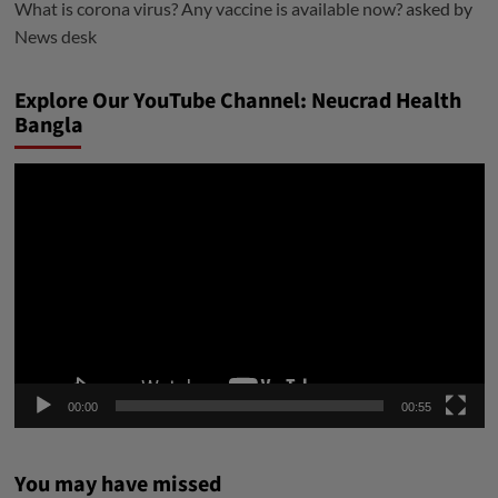
What is corona virus? Any vaccine is available now?
asked by
News desk
Explore Our YouTube Channel: Neucrad Health
Bangla
ভিডিও
প্লেয়ার
00:00
00:55
You may have missed