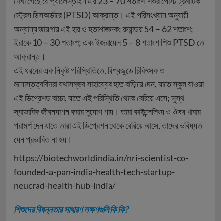
দেখা গেছে যে প‍্যালেস্তাইন এর 23 – 70 শতাংশ শিশুর পোস্ট ট্রমাটিক
স্ট্রেস ডিসঅর্ডারে (PTSD) আক্রান্ত। এই পরিসংখ্যান অনুযায়ী
অন্যান্য জায়গায় এই হার ও হতাশাজনক; রুয়ান্ডয় 54 – 62 শতাংশ;
ইরাকে 10 – 30 শতাংশ; এবং ইজরায়েল 5 – 8 শতাংশ শিশু PTSD তে
আক্রান্ত।
এই ধরনের এক নিকৃষ্ট পরিস্থিতিতে, বিশ্বজুড়ে চিকিৎসক ও
মনোস্তত্ববিদরা যথাসম্ভব সাহায্যের হাত বাড়িয়ে দেন, যাতে স্কুল যাওয়া
এই ডিপ্রেশড বাচ্চা, যাতে এই পরিস্থিতি থেকে বেরিয়ে এসে; সুস্থ
স্বাভাবিক জীবনযাপন করার সুযোগ পায়। তারা কাউন্সেলিংয় ও ঔষধ খাবার
পরামর্শ দেন যাতে তারা এই ডিপ্রেশন থেকে বেরিয়ে আসে, তাদের ভবিষ্যত
যেন প্রভাবিত না হয়।
https://biotechworldindia.in/nri-scientist-co-
founded-a-pan-india-health-tech-startup-
neucrad-health-hub-india/
শিশুদের বিষন্নতার সাধারণ লক্ষণগুলি কি কি?