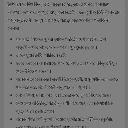
শৈশব যে সব শিশু বিষন্নতায় আক্রান্ত হয়, তাদের যে কয়েক সাধারণ
লক্ষণগুল দেখা যায়; প্রাপ্তবয়স্কদের মতোই। তবে হ্যাঁ প্রতিটি বিষন্নতায়
আক্রান্ত রোগী অনন্য এবং এদের প্রত‍্যেকের মোকাবিলা পদ্ধতি ও
আলাদা।
সাধারণত, শিশুদের ক্ষুধায় ব‍্যাপক পরিবর্তন দেখা যায়; হয় তারা
অত্যধিক খাতে থাকে, অনেক আবার ক্ষুধামন্দায় ভোগে।
তাদের ঘুমের রুটিনে পরিবর্তন ঘটে;
হয়তো দেখবেন অসময়ে জেগে আছে,অথচ তারা সকালে কিছুতেই ঘুম
থেকে উঠতে পারছে না।
অনেক বাচ্চা কোন কারণ দাড়াই নিজেকে দুঃখী, বা মূল্যহীন বলে ভাবতে
শুরু করে করে, দিয়ে নিজেই অনুশোচনায় দগ্ধ হয়।
কোনো বিষয়ে মনোযোগ দেওয়া তাদের কাছে চ্যালেঞ্জিং হয়ে ওঠে।
কেও কেও অতিরিক্ত প্রতিক্রিয়াশীল হয়ে ওঠে, এমনকি সামাজিক
প্রত্যাহারও দেখাতে পারে।
অনেক শিশুরা পেট ব্যাথা এবং মাথাব্যাথার মতো শারীরিক অসুবিধায়
ভুগতে পারে, যা কোনও ঔষধেই হারানো যায় না।