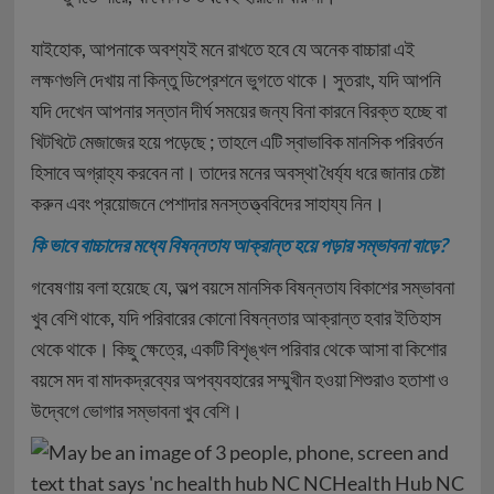
যাইহোক, আপনাকে অবশ্যই মনে রাখতে হবে যে অনেক বাচ্চারা এই
লক্ষণগুলি দেখায় না কিন্তু ডিপ্রেশনে ভুগতে থাকে। সুতরাং, যদি আপনি
যদি দেখেন আপনার সন্তান দীর্ঘ সময়ের জন্য বিনা কারনে বিরক্ত হচ্ছে বা
খিটখিটে মেজাজের হয়ে পড়েছে ; তাহলে এটি স্বাভাবিক মানসিক পরিবর্তন
হিসাবে অগ্রাহ্য করবেন না। তাদের মনের অবস্থা ধৈর্য্য ধরে জানার চেষ্টা
করুন এবং প্রয়োজনে পেশাদার মনস্তত্ত্ববিদের সাহায্য নিন।
কি ভাবে বাচ্চাদের মধ্যে বিষন্নতায আক্রান্ত হয়ে পড়ার সম্ভাবনা বাড়ে?
গবেষণায় বলা হয়েছে যে, অল্প বয়সে মানসিক বিষন্নতায বিকাশের সম্ভাবনা
খুব বেশি থাকে, যদি পরিবারের কোনো বিষন্নতার আক্রান্ত হবার ইতিহাস
থেকে থাকে। কিছু ক্ষেত্রে, একটি বিশৃঙ্খল পরিবার থেকে আসা বা কিশোর
বয়সে মদ বা মাদকদ্রব্যের অপব্যবহারের সম্মুখীন হওয়া শিশুরাও হতাশা ও
উদ্বেগে ভোগার সম্ভাবনা খুব বেশি।